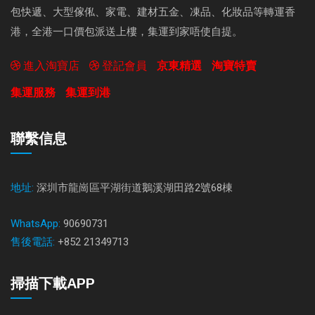
包快遞、大型傢俬、家電、建材五金、凍品、化妝品等轉運香
港，全港一口價包派送上樓，集運到家唔使自提。
進入淘寶店
登記會員
京東精選
淘寶特賣
集運服務
集運到港
聯繫信息
地址:
深圳市龍崗區平湖街道鵝溪湖田路2號68棟
WhatsApp:
90690731
售後電話:
+852 21349713
掃描下載APP