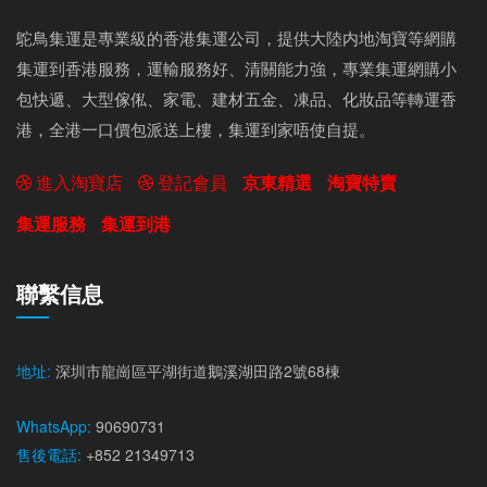
鴕鳥集運是專業級的香港集運公司，提供大陸内地淘寶等網購
集運到香港服務，運輸服務好、清關能力強，專業集運網購小
包快遞、大型傢俬、家電、建材五金、凍品、化妝品等轉運香
港，全港一口價包派送上樓，集運到家唔使自提。
進入淘寶店
登記會員
京東精選
淘寶特賣
集運服務
集運到港
聯繫信息
地址:
深圳市龍崗區平湖街道鵝溪湖田路2號68棟
WhatsApp:
90690731
售後電話:
+852 21349713