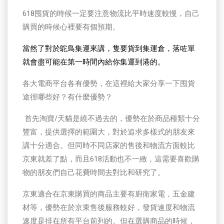
618囤貨的時候一定要注意物流比平時速度較慢，自己
購買的時候心裡要有個預期。
當然了對於鴕鳥集運來講，隻要貨到集運倉，落咗單
就會盡可能在第一時間內給你集運到港的。
各大電商平台各有優勢，在這裡給大家分享一下囤貨
途徑哪些好？有什麼優勢？
首先淘寶/天貓是繞不過去的，優勢在於商品種類十分
豐富，提供選擇的範圍大，對於追求多樣式的朋友來
講十分適合。但同時不同店家的售後和物流方面較比
京東就差了點，而且618活動也不一緻，這需要喜歡購
物的朋友們自己花費時間去對比和研究了。
京東適合在京東購買的商品主要有廚衛家電，五金建
材等，優勢在於京東售後服務較好，發貨速度和物流
速度是排在所有平台前列的。但在選購商品的時候，