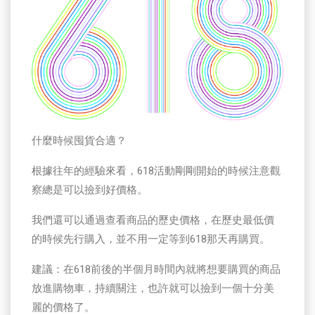
什麼時候囤貨合適？
根據往年的經驗來看，618活動剛剛開始的時候注意觀
察總是可以撿到好價格。
我們還可以通過查看商品的歷史價格，在歷史最低價
的時候先行購入，並不用一定等到618那天再購買。
建議：在618前後的半個月時間內就將想要購買的商品
放進購物車，持續關注，也許就可以撿到一個十分美
麗的價格了。