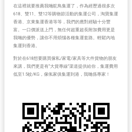
在這裡就要推薦我哋鴕鳥集運了，作為經歷過很多次
618、雙11、雙12等購物節活動的集運公司，淘寶集運
香港、京東集運香港等等，我們的應對經驗十分豐
富。一口價派送上門，無任何超重超長附加費用更是
我哋的優勢，讓你不用煩惱各種集運套路。輕鬆內地
集運到香港。
對於在618想要購買傢私/家電/家具等大件貨物的朋友
來講，我們更是有“大貨專線”渠道提供給你，集運費用
低至1.5蚊/KG，傢俬家俱集運到港，我哋係專家！