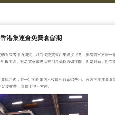
運香港集運倉免費倉儲期
定聽過或者用過淘寶，以前淘寶買東西集運沒得選，就淘寶官方唯一
春筍般出現。對老買家來說這些都是購物必備技能，但是對新手想在
入倉庫之後，在一定的期限内不收取相關倉儲費用。官方的集運倉倉
就開始要收費，實際上很不方便。