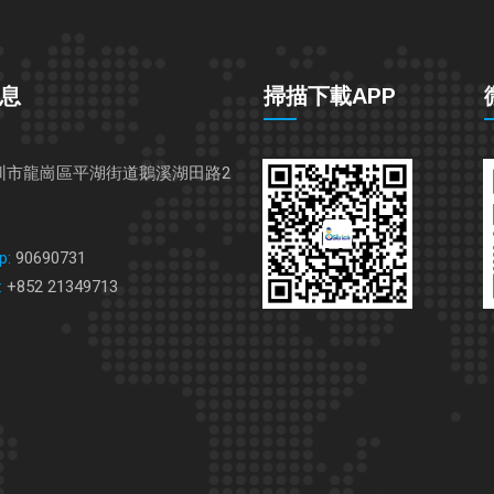
息
掃描下載APP
圳市龍崗區平湖街道鵝溪湖田路2
p:
90690731
:
+852 21349713