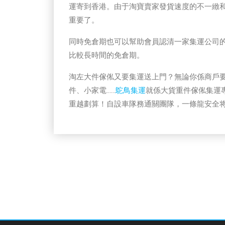
運寄到香港。由于淘寶賣家發貨速度的不一緻
重要了。
同時免倉期也可以幫助會員認清一家集運公司
比較長時間的免倉期。
淘左大件傢俬又要集運送上門？無論你係商戶
件、小家電……
鴕鳥集運
就係大貨重件傢俬集運專
重越劃算！自設車隊務通關團隊，一條龍安全将