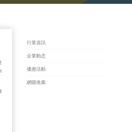
行業資訊
企業動态
繫
優惠活動
淘
網購推薦
儲