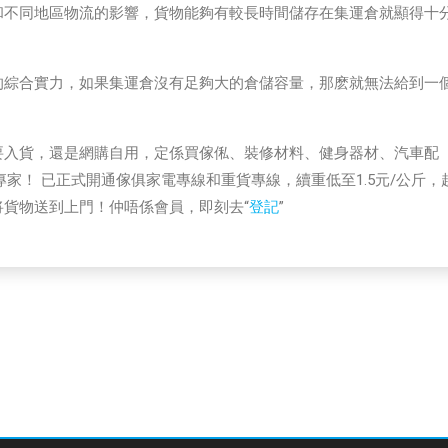
和不同地區物流的影響，貨物能夠有較長時間儲存在集運倉就顯得十
的綜合實力，如果集運倉沒有足夠大的倉儲容量，那麽就無法給到一
要入貨，還是網購自用，定係買傢俬、裝修材料、健身器材、汽車配
家！ 已正式開通傢俱家電專線和重貨專線，續重低至1.5元/公斤，
貨物送到上門！仲唔係會員，即刻去“
登記
”