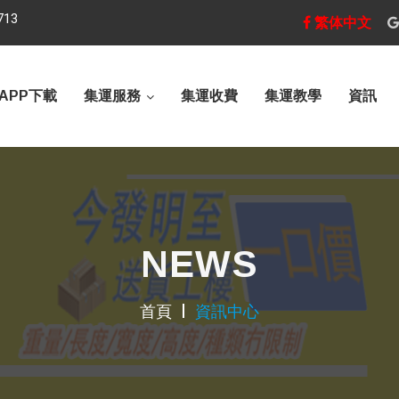
713
繁体中文
APP下載
集運服務
集運收費
集運教學
資訊
NEWS
首頁
資訊中心