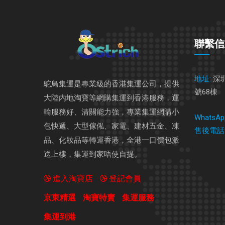
聯繫信
地址:
深
鴕鳥集運是專業級的香港集運公司，提供
號68棟
大陸内地淘寶等網購集運到香港服務，運
輸服務好、清關能力強，專業集運網購小
WhatsAp
包快遞、大型傢俬、家電、建材五金、凍
售後電話
品、化妝品等轉運香港，全港一口價包派
送上樓，集運到家唔使自提。
進入淘寶店
登記會員
京東精選
淘寶特賣
集運服務
集運到港