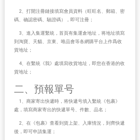
2、打開注冊鏈接填寫會員資料（旺旺名、郵箱、密
碼、确認密碼、驗證碼），即可注冊；
3、進入集運繫統，首頁有集運倉地址，将地址填寫
到淘寶、天貓、京東、唯品會等各網購平台上作爲收
貨地址；
4、在繫統《我》處填寫收貨地址，即您在香港的收
貨地址；
二、預報單号
1、商家寄出快遞時，将快遞号填入繫統《包裹》
處，填寫商家寄出的快遞單号、件數、品名；
2、在《包裹》查看到貨上架、入庫情況，到齊快遞
後，即可申請集運；