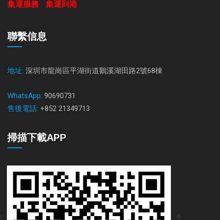
集運服務
集運到港
聯繫信息
地址:
深圳市龍崗區平湖街道鵝溪湖田路2號68棟
WhatsApp:
90690731
售後電話:
+852 21349713
掃描下載APP