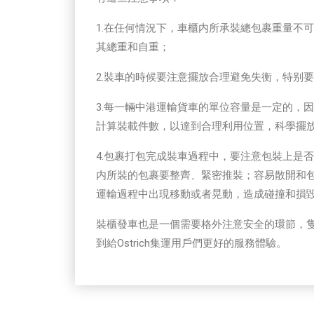
1.在任何情況下，車櫃内所承裝總包裹重量不
其總重和自重；
2.裝車的時候要注意擺放合理避免失衡，特别
3.每一輛中港運輸貨車的單位容量是一定的，
計算裝載件數，以達到合理利用位置，科學擺
4.包裹打包完成裝車過程中，要注意包裝上是否
内所裝的包裹要整齊、緊密推裝；容易散開和
運輸過程中出現移動或者晃動，造成碰撞和損
裝櫃發車也是一個需要格外注意安全的環節，
到給Ostrich集運用戶們更好的服務體驗。