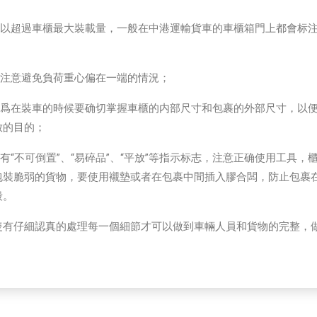
可以超過車櫃最大裝載量，一般在中港運輸貨車的車櫃箱門上都會标
要注意避免負荷重心偏在一端的情況；
因爲在裝車的時候要确切掌握車櫃的内部尺寸和包裹的外部尺寸，以
放的目的；
有“不可倒置”、“易碎品”、“平放”等指示标志，注意正确使用工具，
包裝脆弱的貨物，要使用襯墊或者在包裹中間插入膠合闆，防止包裹
毀。
隻有仔細認真的處理每一個細節才可以做到車輛人員和貨物的完整，