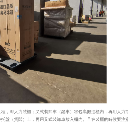
三種，即人力裝櫃；叉式裝卸車（鏟車）将包裹搬進櫃内，再用人力
在托盤（貨闆）上，再用叉式裝卸車放入櫃内。且在裝櫃的時候要注