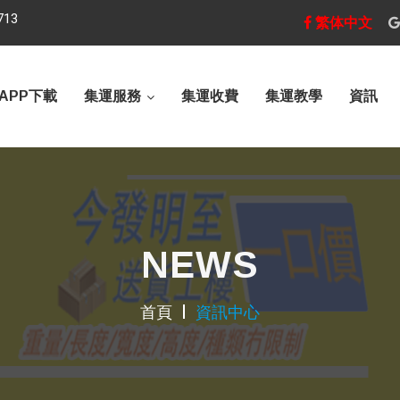
713
繁体中文
APP下載
集運服務
集運收費
集運教學
資訊
NEWS
首頁
資訊中心