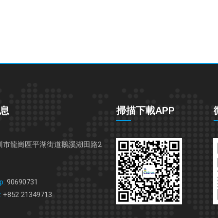
息
掃描下載APP
圳市龍崗區平湖街道鵝溪湖田路2
p:
90690731
:
+852 21349713