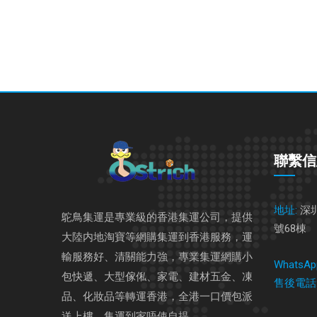
聯繫信
地址:
深
鴕鳥集運是專業級的香港集運公司，提供
號68棟
大陸内地淘寶等網購集運到香港服務，運
輸服務好、清關能力強，專業集運網購小
WhatsAp
包快遞、大型傢俬、家電、建材五金、凍
售後電話
品、化妝品等轉運香港，全港一口價包派
送上樓，集運到家唔使自提。