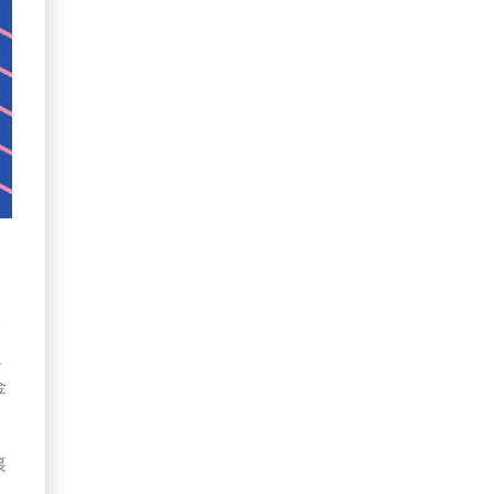
，
滿
通
金
裏