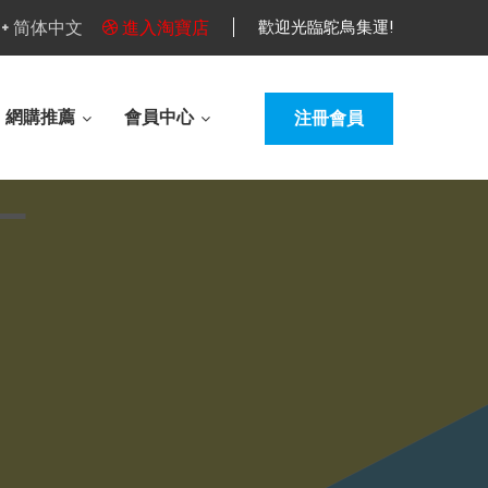
简体中文
進入淘寶店
歡迎光臨鴕鳥集運!
網購推薦
會員中心
注冊會員