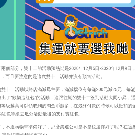
部分，雙十二的活動預熱期是2020年12月5日-2020年12月9日
2月12日，而且要注意的是這次雙十二活動并沒有預售活動。
雙十二活動以跨店滿減爲主要，滿減檔位有每滿200元減25元，每
頁還推出了“歡樂造紅包”的活動，這跟往期的雙十二簽到活動大同小異，
包等級越高可以領取到的淘金币越多，在最終付款的時候可以抵扣的
你的紅包等級去瓜分活動最後的支付寶紅包。
了，不過購物車準備好了，那麽集運公司是不是也選擇好了呢？在這