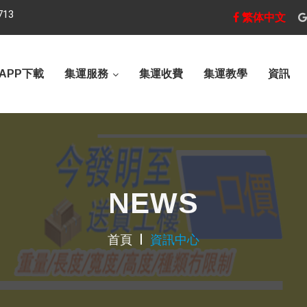
713
繁体中文
APP下載
集運服務
集運收費
集運教學
資訊
NEWS
首頁
資訊中心