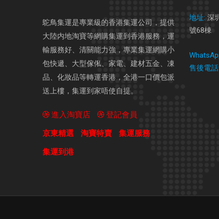
地址:
深
鴕鳥集運是專業級的香港集運公司，提供
號68棟
大陸内地淘寶等網購集運到香港服務，運
輸服務好、清關能力強，專業集運網購小
WhatsAp
包快遞、大型傢俬、家電、建材五金、凍
售後電話
品、化妝品等轉運香港，全港一口價包派
送上樓，集運到家唔使自提。
進入淘寶店
登記會員
京東精選
淘寶特賣
集運服務
集運到港