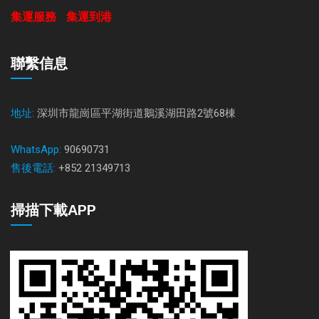
集運服務
集運到港
聯繫信息
地址:
深圳市龍崗區平湖街道鵝溪湖田路2號68棟
WhatsApp:
90690731
售後電話:
+852 21349713
掃描下載APP