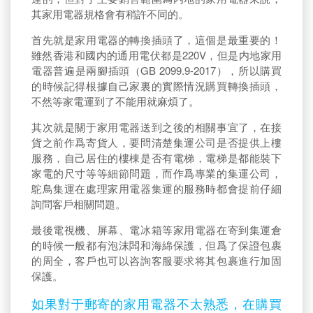
其家用電器規格會有稍許不同的。
首先就是家用電器的轉換插頭了，這個是最重要的！
雖然香港和國内的通用電伏都是220V，但是内地家用
電器普遍是兩腳插頭（GB 2099.9-2017），所以購買
的時候記得根據自己家裏的實際情況購買轉換插頭，
不然等家電運到了不能用就麻煩了。
其次就是關于家用電器送到之後的相關事宜了，在接
貨之前作爲寄貨人，要問清楚集運公司是否提供上樓
服務，自己居住的樓棟是否有電梯，電梯是都能裝下
家電的尺寸等等細節問題，而作爲專業的集運公司，
鴕鳥集運在處理家用電器集運的服務時都會提前仔細
詢問客戶相關問題。
最後電視機、屏幕、電冰箱等家用電器在寄到集運倉
的時候一般都有泡沫闆和海綿保護，但爲了保證包裹
的周全，客戶也可以咨詢客服要求将其包裹進行加固
保護。
如果對于郵寄的家用電器不太熟悉，在購買