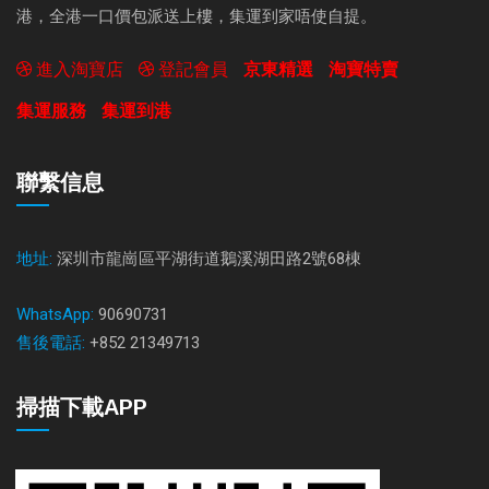
港，全港一口價包派送上樓，集運到家唔使自提。
進入淘寶店
登記會員
京東精選
淘寶特賣
集運服務
集運到港
聯繫信息
地址:
深圳市龍崗區平湖街道鵝溪湖田路2號68棟
WhatsApp:
90690731
售後電話:
+852 21349713
掃描下載APP