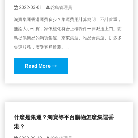
2022-03-01
鴕鳥管理員
淘寶集運香港運費多少？集運費用計算簡明，不計首重，
無論大小件貨，家俬梳化符合上樓條件一律派送上門。鴕
鳥提供簡易的淘寶集運、京東集運、唯品會集運、拼多多
集運服務，廣受客戶推薦。 ...
Read More
什麽是集運？淘寶等平台購物怎麽集運香
港？