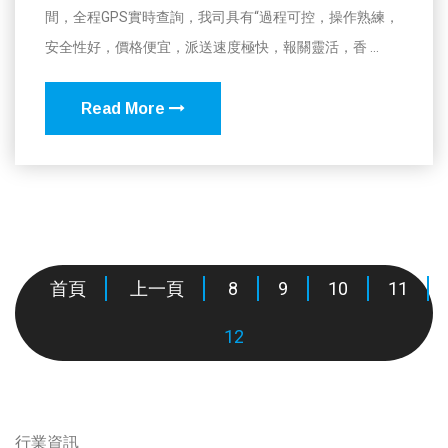
間，全程GPS實時查詢，我司具有“過程可控，操作熟練，
安全性好，價格便宜，派送速度極快，報關靈活，香 ...
Read More
首頁
上一頁
8
9
10
11
12
行業資訊