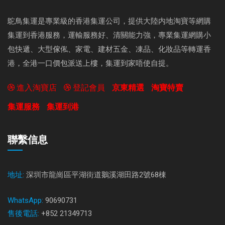
鴕鳥集運是專業級的香港集運公司，提供大陸内地淘寶等網購
集運到香港服務，運輸服務好、清關能力強，專業集運網購小
包快遞、大型傢俬、家電、建材五金、凍品、化妝品等轉運香
港，全港一口價包派送上樓，集運到家唔使自提。
進入淘寶店
登記會員
京東精選
淘寶特賣
集運服務
集運到港
聯繫信息
地址:
深圳市龍崗區平湖街道鵝溪湖田路2號68棟
WhatsApp:
90690731
售後電話:
+852 21349713